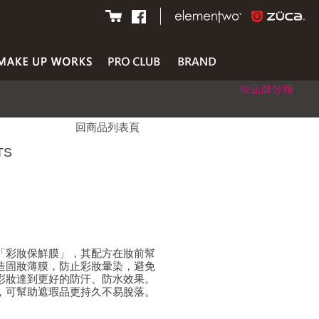
回商品列表頁
TS
「彩妝保鮮膜」，其配方在妝前幫
造固妝薄膜，防止彩妝暈染，避免
彩妝達到更好的防汗、防水效果。
，可幫助遮瑕品更持久不易脫落。