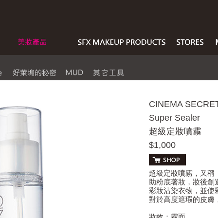
CINEMA SECRE
Super Sealer
超級定妝噴霧
$1,000
超級定妝噴霧，又稱
助粉底著妝，妝後創
彩妝沾染衣物，並使
對於高度遮瑕的皮膚
妝效：霧面。