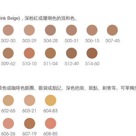
ink Beige)，深粉紅或珊瑚色的混和色。
紫色或咖啡色眼圈、眼袋或胎記、深色疤痕、斑點、刺青等。可單獨