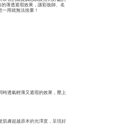
僅有的薄透遮瑕效果，讓彩妝師、名
您一用就無法捨棄！
。
色。
同時透氣輕薄又遮瑕的效果，壓上
使肌膚超越原本的光澤度，呈現好