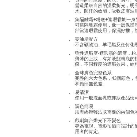
營造柔細自然的溫柔折光，明
水、防汗的效能，吸收皮膚油
．
集隔離霜+粉底+遮瑕霜於一身
可當隔離霜使用，像一層保護
部當遮瑕霜使用，保濕好推，
．
零油脂配方
不含礦物油、羊毛脂及任何化
．
彈性遮瑕度-遮瑕霜的濃度，粉
薄薄的上妝，有如液態粉底的
痕，不同程度的遮瑕效果，給
．
全球膚色完整色系
完整的六大色系，43個顏色，
和頸部無色差。
．
易清潔
使用一般洗面乳或卸妝產品便
．
調色簡易
用海綿輕輕沾取需要的兩個色
．
戲劇舞台燈光下不變色
專為電視、電影拍攝而設計的
用者的肯定。