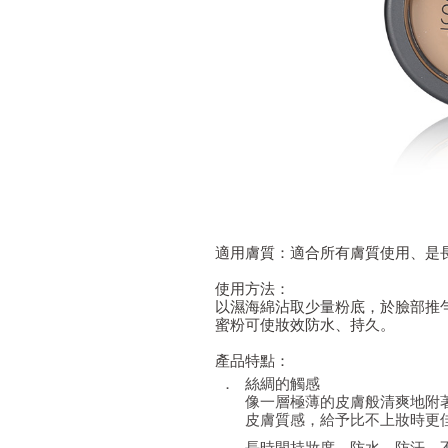
適用膚質：適合所有膚質使用、是
使用方法：
以濕海綿沾取少量粉底，於臉部推
蜜粉可使妝效防水、持久。
產品特點：
．
絲綢的觸感
像一層極薄的皮膚般清爽地附
皮膚質感，給予比不上妝時更
．
長時間持妝度，防水、防汗、