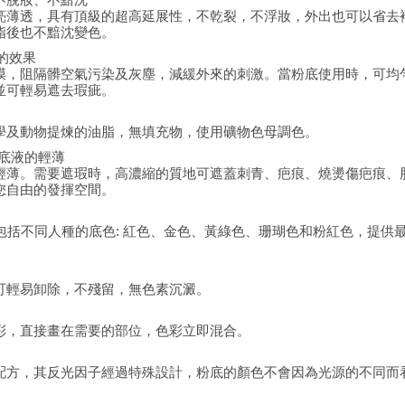
亮薄透，具有頂級的超高延展性，不乾裂，不浮妝，外出也可以省去
脂後也不黯沈變色。
的效果
膜，阻隔髒空氣污染及灰塵，減緩外來的刺激。當粉底使用時，可均
並可輕易遮去瑕疵。
學及動物提煉的油脂，無填充物，使用礦物色母調色。
底液的輕薄
輕薄。需要遮瑕時，高濃縮的質地可遮蓋刺青、疤痕、燒燙傷疤痕、
您自由的發揮空間。
包括不同人種的底色: 紅色、金色、黃綠色、珊瑚色和粉紅色，提供
可輕易卸除，不殘留，無色素沉澱。
彩，直接畫在需要的部位，色彩立即混合。
配方，其反光因子經過特殊設計，粉底的顏色不會因為光源的不同而