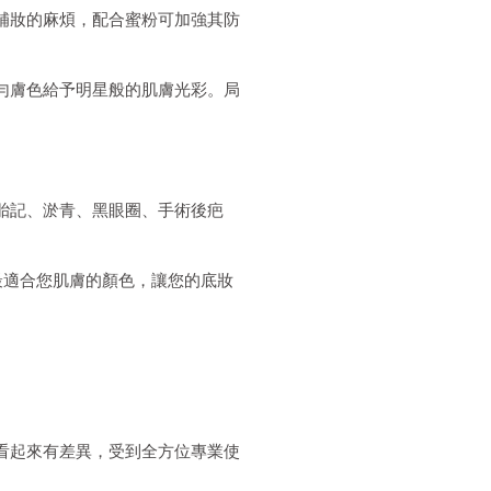
補妝的麻煩，配合蜜粉可加強其防
勻膚色給予明星般的肌膚光彩。局
胎記、淤青、黑眼圈、手術後疤
最適合您肌膚的顏色，讓您的底妝
看起來有差異，受到全方位專業使