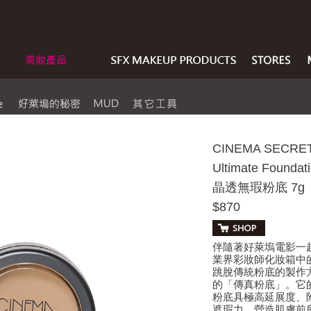
CINEMA SECRE
Ultimate Foundat
晶透無瑕粉底 7g
$870
伴隨著好萊塢電影一
業界彩妝師化妝箱中的必
跳脫傳統粉底的製作
的「傳真粉底」。它的保水
粉底具極高延展度、
遮瑕力，營造肌膚前