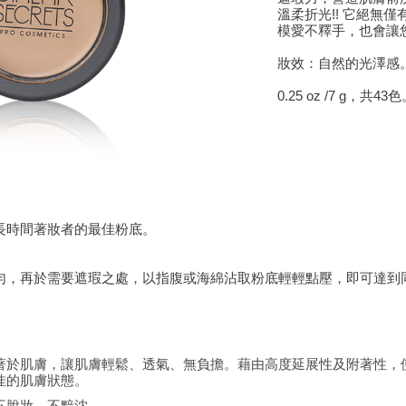
溫柔折光!! 它絕無
模愛不釋手，也會讓
妝效：自然的光澤感
0.25 oz /7 g，共43
長時間著妝者的最佳粉底。
勻，再於需要遮瑕之處，以指腹或海綿沾取粉底輕輕點壓，即可達到
著於肌膚，讓肌膚輕鬆、透氣、無負擔。藉由高度延展性及附著性，
佳的肌膚狀態。
不脫妝、不黯沈